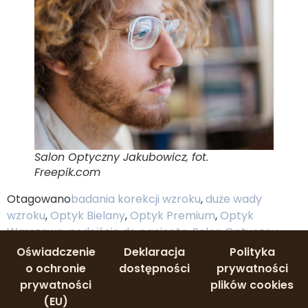
Salon Optyczny Jakubowicz, fot.
Freepik.com
Otagowano
badania korekcji wzroku
,
duże wady
wzroku
,
Optyk Bielany
,
Optyk Premium
,
Optyk
Warszawa
,
podejście do pacjenta
,
Salon Optyczny
Jakubowicz
Oświadczenie
Deklaracja
Polityka
o ochronie
dostępności
prywatności
prywatności
plików cookies
(EU)