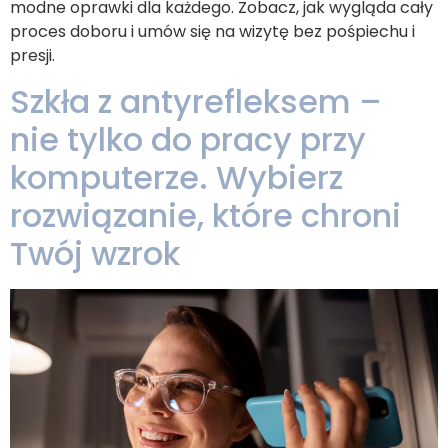
modne oprawki dla każdego. Zobacz, jak wygląda cały
proces doboru i umów się na wizytę bez pośpiechu i
presji.
Szkła z antyrefleksem –
nie tylko do pracy przy
komputerze. Wybierz
rozwiązanie, które chroni
Twój wzrok