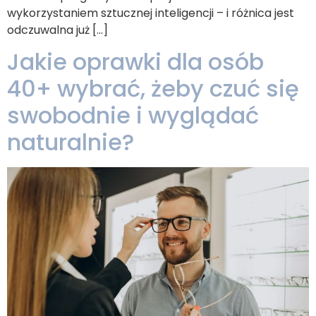
wykorzystaniem sztucznej inteligencji – i różnica jest
odczuwalna już […]
Jakie oprawki dla osób
40+ wybrać, żeby czuć się
swobodnie i wyglądać
naturalnie?